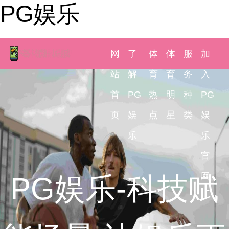
PG娱乐
网
了
体
体
服
加
站
解
育
育
务
入
首
PG
热
明
种
PG
页
娱
点
星
类
娱
乐
乐
官
网
PG娱乐-科技赋