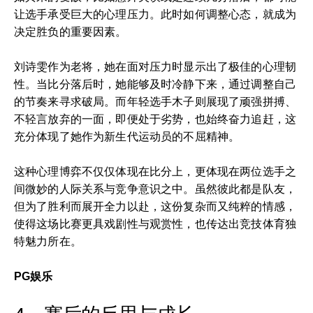
让选手承受巨大的心理压力。此时如何调整心态，就成为
决定胜负的重要因素。
刘诗雯作为老将，她在面对压力时显示出了极佳的心理韧
性。当比分落后时，她能够及时冷静下来，通过调整自己
的节奏来寻求破局。而年轻选手木子则展现了顽强拼搏、
不轻言放弃的一面，即便处于劣势，也始终奋力追赶，这
充分体现了她作为新生代运动员的不屈精神。
这种心理博弈不仅仅体现在比分上，更体现在两位选手之
间微妙的人际关系与竞争意识之中。虽然彼此都是队友，
但为了胜利而展开全力以赴，这份复杂而又纯粹的情感，
使得这场比赛更具戏剧性与观赏性，也传达出竞技体育独
特魅力所在。
PG娱乐