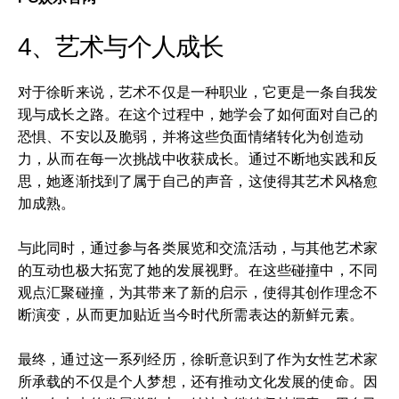
4、艺术与个人成长
对于徐昕来说，艺术不仅是一种职业，它更是一条自我发
现与成长之路。在这个过程中，她学会了如何面对自己的
恐惧、不安以及脆弱，并将这些负面情绪转化为创造动
力，从而在每一次挑战中收获成长。通过不断地实践和反
思，她逐渐找到了属于自己的声音，这使得其艺术风格愈
加成熟。
与此同时，通过参与各类展览和交流活动，与其他艺术家
的互动也极大拓宽了她的发展视野。在这些碰撞中，不同
观点汇聚碰撞，为其带来了新的启示，使得其创作理念不
断演变，从而更加贴近当今时代所需表达的新鲜元素。
最终，通过这一系列经历，徐昕意识到了作为女性艺术家
所承载的不仅是个人梦想，还有推动文化发展的使命。因