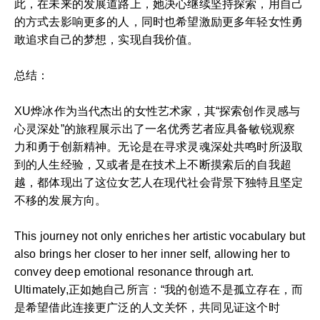
此，在未来的发展道路上，她决心继续坚持探索，用自己
的方式去影响更多的人，同时也希望激励更多年轻女性勇
敢追求自己的梦想，实现自我价值。
总结：
XU烨冰作为当代杰出的女性艺术家，其“探索创作灵感与
心灵深处”的旅程展示出了一名优秀艺者应具备敏锐观察
力和勇于创新精神。无论是在寻求灵魂深处共鸣时所汲取
到的人生经验，又或者是在技术上不断摸索后的自我超
越，都体现出了这位女艺人在现代社会背景下独特且坚定
不移的发展方向。
This journey not only enriches her artistic vocabulary but
also brings her closer to her inner self, allowing her to
convey deep emotional resonance through art.
Ultimately,正如她自己所言：“我的创造不是孤立存在，而
是希望借此连接更广泛的人文关怀，共同见证这个时