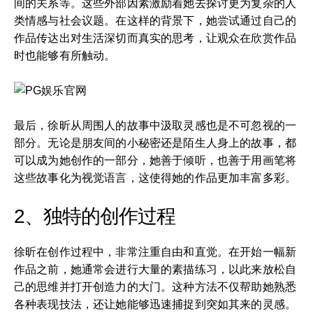
间的关系等。这些外部因素激励着她去探讨更为复杂的人
类情感与社会议题。在这样的背景下，她尝试通过自己的
作品传达出对生活深切而真实的思考，让观众在欣赏作品
时也能够有所触动。
最后，徐昕从周围人的故事中汲取灵感也是不可忽视的一
部分。无论是朋友间的小秘密还是陌生人身上的故事，都
可以成为她创作的一部分，她善于倾听，也善于用画笔将
这些故事化为视觉语言，这使得她的作品更加丰富多彩。
2、独特的创作过程
徐昕在创作过程中，非常注重自由和直觉。在开始一幅新
作品之前，她通常会进行大量的素描练习，以此来放松自
己的思维并打开创造力的大门。这种方法不仅帮助她熟悉
各种表现技法，还让她能够迅速捕捉到突如其来的灵感。