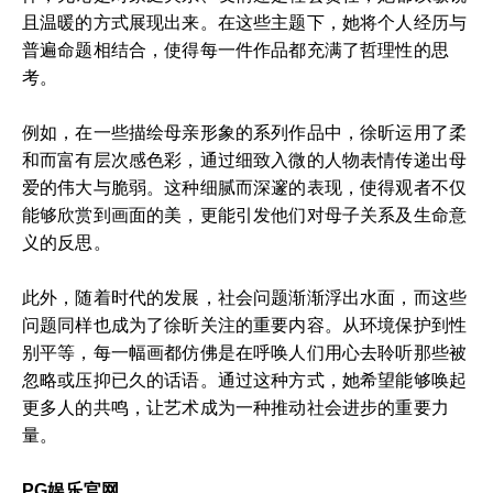
且温暖的方式展现出来。在这些主题下，她将个人经历与
普遍命题相结合，使得每一件作品都充满了哲理性的思
考。
例如，在一些描绘母亲形象的系列作品中，徐昕运用了柔
和而富有层次感色彩，通过细致入微的人物表情传递出母
爱的伟大与脆弱。这种细腻而深邃的表现，使得观者不仅
能够欣赏到画面的美，更能引发他们对母子关系及生命意
义的反思。
此外，随着时代的发展，社会问题渐渐浮出水面，而这些
问题同样也成为了徐昕关注的重要内容。从环境保护到性
别平等，每一幅画都仿佛是在呼唤人们用心去聆听那些被
忽略或压抑已久的话语。通过这种方式，她希望能够唤起
更多人的共鸣，让艺术成为一种推动社会进步的重要力
量。
PG娱乐官网