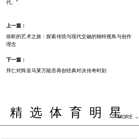
代。”
上一篇：
徐昕的艺术之旅：探索传统与现代交融的独特视角与创作
理念
下一篇：
拜仁对阵皇马莱万能否再创经典对决传奇时刻
精选体育明星
MORE →