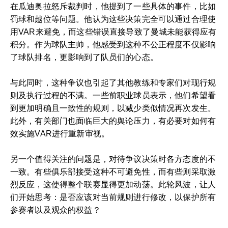
在瓜迪奥拉怒斥裁判时，他提到了一些具体的事件，比如
罚球和越位等问题。他认为这些决策完全可以通过合理使
用VAR来避免，而这些错误直接导致了曼城未能获得应有
积分。作为球队主帅，他感受到这种不公正程度不仅影响
了球队排名，更影响到了队员们的心态。
与此同时，这种争议也引起了其他教练和专家们对现行规
则及执行过程的不满。一些前职业球员表示，他们希望看
到更加明确且一致性的规则，以减少类似情况再次发生。
此外，有关部门也面临巨大的舆论压力，有必要对如何有
效实施VAR进行重新审视。
另一个值得关注的问题是，对待争议决策时各方态度的不
一致。有些俱乐部接受这种不可避免性，而有些则采取激
烈反应，这使得整个联赛显得更加动荡。此轮风波，让人
们开始思考：是否应该对当前规则进行修改，以保护所有
参赛者以及观众的权益？