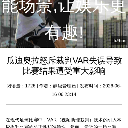
能场景,让娱乐更
有趣!
瓜迪奥拉怒斥裁判VAR失误导致
比赛结果遭受重大影响
阅读量：1726
|
作者：超级管理员
|
发布时间：2026-06-
16 06:23:14
在现代足球比赛中，VAR（视频助理裁判）技术的引入本
应提升比赛的公正性和准确性。然而，最近的一场比赛