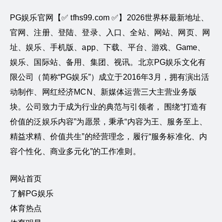
PG娱乐官网【✅ tfhs99.com ✅】2026世界杯最新地址、
官网、注册、登陆、登录、入口、全站、网站、网页、网
址、娱乐、手机版、app、下载、平台、游戏、Game、
娱乐、国际站、备用、集团、视讯。北京PG娱乐文化有
限公司（简称“PG娱乐”）成立于2016年3月，拥有演出活
动制作、网红经济MCN、新媒体运营三大主营业务版
块。公司致力于成为行业的典范与引领者， 围绕“打造有
价值的泛娱乐内容”为愿景，秉承“内容为王、服务至上、
精益求精、价值共生”的经营理念，履行“服务标准化、内
容个性化、商业多元化”的工作准则。
网站首页
了解PG娱乐
体育热点