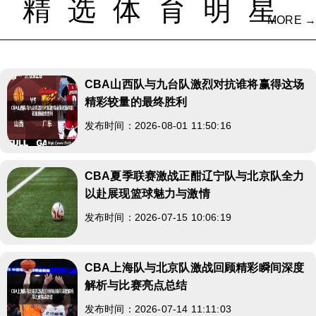
精选体育明星
MORE →
CBA山西队与九台队激烈对抗谁将赢得这场
精彩较量的最终胜利
发布时间：2026-08-01 11:50:16
CBA夏季联赛激战正酣辽宁队与北京队全力
以赴展现篮球魅力与激情
发布时间：2026-07-15 10:06:19
CBA上海队与北京队激战回顾精彩瞬间深度
解析与比赛亮点总结
发布时间：2026-07-14 11:11:03