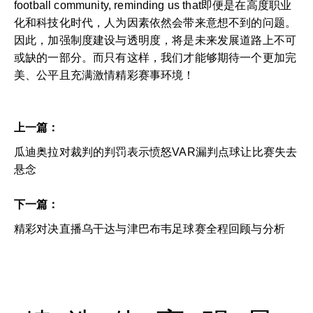
football community, reminding us that即便是在高度职业
化和科技化时代，人为因素依然会带来意想不到的问题。
因此，加强制度建设与透明度，将是未来发展道路上不可
或缺的一部分。而只有这样，我们才能够期待一个更加完
美、公平且充满激情精彩赛事环境！
上一篇：
瓜迪奥拉对裁判的判罚表示愤怒VAR漏判点球让比赛失去
悬念
下一篇：
精彩对决直播乌干达与津巴布韦足球赛全程回顾与分析