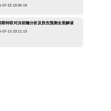
7-15 10:06:19
彻斯特联对决前瞻分析及胜负预测全面解读
7-13 23:11:13