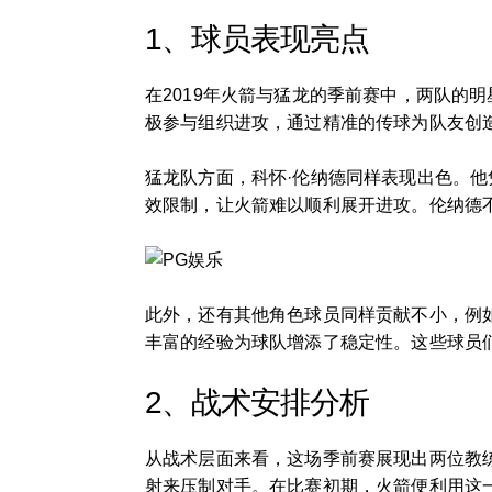
1、球员表现亮点
在2019年火箭与猛龙的季前赛中，两队的
极参与组织进攻，通过精准的传球为队友创
猛龙队方面，科怀·伦纳德同样表现出色。
效限制，让火箭难以顺利展开进攻。伦纳德
此外，还有其他角色球员同样贡献不小，例
丰富的经验为球队增添了稳定性。这些球员
2、战术安排分析
从战术层面来看，这场季前赛展现出两位教练
射来压制对手。在比赛初期，火箭便利用这