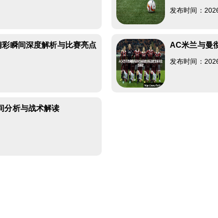
发布时间：2026-0
精彩瞬间深度解析与比赛亮点
AC米兰与曼
发布时间：2026-0
间分析与战术解读