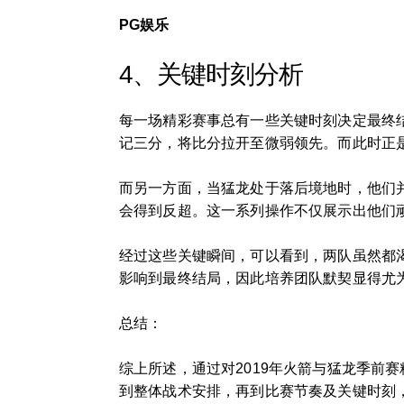
PG娱乐
4、关键时刻分析
每一场精彩赛事总有一些关键时刻决定最终
记三分，将比分拉开至微弱领先。而此时正
而另一方面，当猛龙处于落后境地时，他们
会得到反超。这一系列操作不仅展示出他们
经过这些关键瞬间，可以看到，两队虽然都
影响到最终结局，因此培养团队默契显得尤
总结：
综上所述，通过对2019年火箭与猛龙季前
到整体战术安排，再到比赛节奏及关键时刻