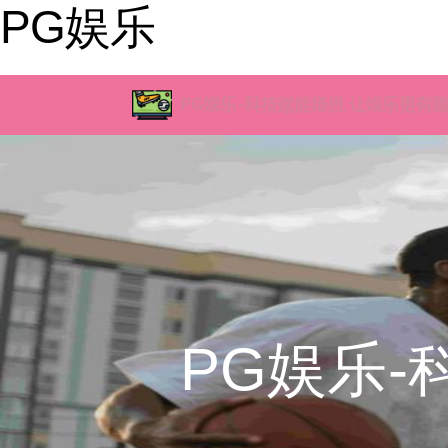
PG娱乐
PG娱乐-