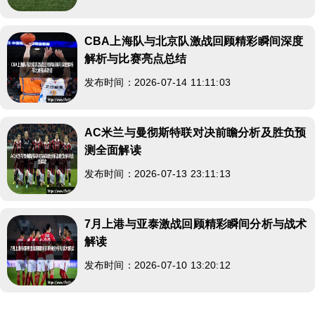
CBA上海队与北京队激战回顾精彩瞬间深度
解析与比赛亮点总结
发布时间：2026-07-14 11:11:03
AC米兰与曼彻斯特联对决前瞻分析及胜负预
测全面解读
发布时间：2026-07-13 23:11:13
7月上港与亚泰激战回顾精彩瞬间分析与战术
解读
发布时间：2026-07-10 13:20:12