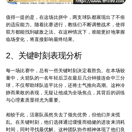
值得一提的是，在这场比拼中，两支球队都展现出了不俗
的适应能力。随着比赛进行，教练们不断调整战术，使得
双方都能找到破敌之法。在这种情况下，谁能更好地掌握
临场变化，将直接影响最终结果。
2、关键时刻表现分析
每一场比赛中，总有一些关键时刻决定着胜负。在本场较
量中，火箭队的一名年轻后卫在最后几分钟接连命中三分
球，不仅帮助球队追平比分，还将士气推向高潮。这种冷
静而果敢的表现，无疑让他成为全场焦点，其背后的训练
与心理素质显得尤为重要。
相较于此，活塞队虽然失去了领先优势，但他们并未慌
乱。在关键时刻，他们选择通过缓慢而稳健的进攻来消耗
时间，同时寻找最优解。这种团队协作精神体现了他们良