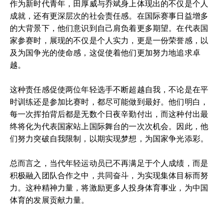
作为新时代青年，田厚威与乔斌身上体现出的不仅是个人
成就，还有更深层次的社会责任感。在国际赛事日益增多
的大背景下，他们意识到自己肩负着更多期望。在代表国
家参赛时，展现的不仅是个人实力，更是一份荣誉感，以
及为国争光的使命感，这促使着他们更加努力地追求卓
越。
这种责任感促使两位年轻选手不断超越自我，不论是在平
时训练还是参加比赛时，都尽可能做到最好。他们明白，
每一次挥拍背后都是无数个日夜辛勤付出，而这种付出最
终将化为代表国家站上国际舞台的一次次机会。因此，他
们努力突破自我限制，以期实现梦想，为国家争光添彩。
总而言之，当代年轻运动员已不再满足于个人成绩，而是
积极融入团队合作之中，共同奋斗，为实现集体目标而努
力。这种精神力量，将激励更多人投身体育事业，为中国
体育的发展贡献力量。