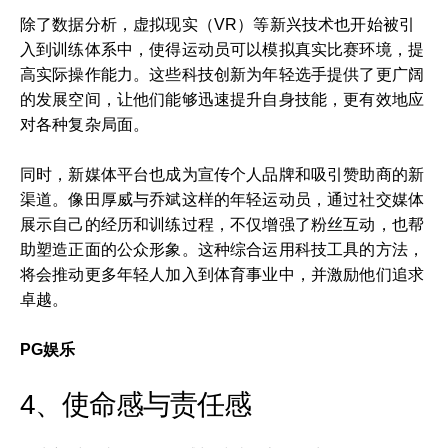
除了数据分析，虚拟现实（VR）等新兴技术也开始被引
入到训练体系中，使得运动员可以模拟真实比赛环境，提
高实际操作能力。这些科技创新为年轻选手提供了更广阔
的发展空间，让他们能够迅速提升自身技能，更有效地应
对各种复杂局面。
同时，新媒体平台也成为宣传个人品牌和吸引赞助商的新
渠道。像田厚威与乔斌这样的年轻运动员，通过社交媒体
展示自己的经历和训练过程，不仅增强了粉丝互动，也帮
助塑造正面的公众形象。这种综合运用科技工具的方法，
将会推动更多年轻人加入到体育事业中，并激励他们追求
卓越。
PG娱乐
4、使命感与责任感