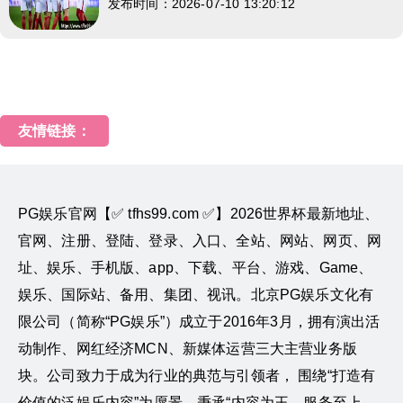
发布时间：2026-07-10 13:20:12
友情链接：
PG娱乐官网【✅ tfhs99.com ✅】2026世界杯最新地址、
官网、注册、登陆、登录、入口、全站、网站、网页、网
址、娱乐、手机版、app、下载、平台、游戏、Game、
娱乐、国际站、备用、集团、视讯。北京PG娱乐文化有
限公司（简称“PG娱乐”）成立于2016年3月，拥有演出活
动制作、网红经济MCN、新媒体运营三大主营业务版
块。公司致力于成为行业的典范与引领者， 围绕“打造有
价值的泛娱乐内容”为愿景，秉承“内容为王、服务至上、