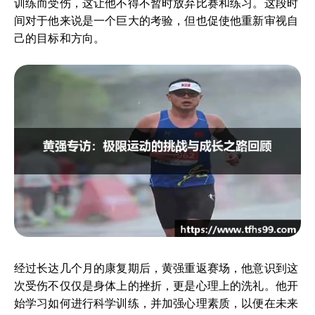
训练而受伤，这让他不得不暂时放弃比赛和练习。这段时
间对于他来说是一个巨大的考验，但也促使他重新审视自
己的目标和方向。
经过长达几个月的康复期后，黄强重返赛场，他意识到这
次受伤不仅仅是身体上的挫折，更是心理上的洗礼。他开
始学习如何进行科学训练，并加强心理素质，以便在未来