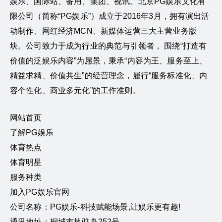
娱乐、国际站、备用、集团、视讯。北京PG娱乐文化有
限公司（简称“PG娱乐”）成立于2016年3月，拥有演出活
动制作、网红经济MCN、新媒体运营三大主营业务版
块。公司致力于成为行业的典范与引领者， 围绕“打造有
价值的泛娱乐内容”为愿景，秉承“内容为王、服务至上、
精益求精、价值共生”的经营理念，履行“服务标准化、内
容个性化、商业多元化”的工作准则。
网站首页
了解PG娱乐
体育热点
体育明星
服务种类
加入PG娱乐官网
公司名称：PG娱乐-科技赋能场景,让娱乐更有趣!
通讯地址：桐城市执驻岛252号