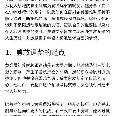
从初入场地的青涩到成为资深玩家的蜕变。他分享了自己
在训练过程中的艰辛，以及如何在面对各种困难时坚持不
懈，通过不断挑战自我，获得成长和成就感。此外，他还
谈到了极限运动带给他的友谊、团队合作的重要性以及对
个人心理素质的提升。整篇文章旨在展现黄强丰富多彩的
人生历程，并激励更多年轻人勇敢追求自己的梦想。
1、勇敢追梦的起点
黄强最初接触极限运动是在大学时期，那时他受到一部电
影的影响，产生了尝试滑板的冲动。虽然初次尝试时频频
摔倒，但他并没有因此气馁，反而愈发坚定了自己的决
心。他明白，要想在这个领域取得突破，就必须付出超出
常人的努力。
随着时间推移，黄强逐渐掌握了一些基础技巧，但这并未
能阻止他面临更大的挑战。在一次重要比赛前，他因过度