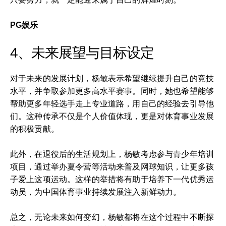
PG娱乐
4、未来展望与目标设定
对于未来的发展计划，杨敏表示希望继续提升自己的竞技
水平，并争取参加更多高水平赛事。同时，她也希望能够
帮助更多年轻选手走上专业道路，用自己的经验去引导他
们。这种传承不仅是个人价值体现，更是对体育事业发展
的积极贡献。
此外，在退役后的生活规划上，杨敏考虑参与青少年培训
项目，通过举办夏令营等活动来普及网球知识，让更多孩
子爱上这项运动。这样的举措将有助于培养下一代优秀运
动员，为中国体育事业持续发展注入新鲜动力。
总之，无论未来如何变幻，杨敏都将在这个过程中不断探