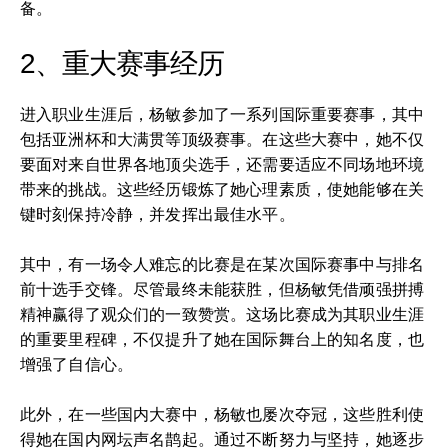
备。
2、重大赛事经历
进入职业生涯后，杨敏参加了一系列国际重要赛事，其中
包括亚洲杯和大满贯等顶级赛事。在这些大赛中，她不仅
要面对来自世界各地顶尖选手，还需要适应不同场地环境
带来的挑战。这些经历锻炼了她心理素质，使她能够在关
键时刻保持冷静，并发挥出最佳水平。
其中，有一场令人难忘的比赛是在某次国际赛事中与排名
前十选手交锋。尽管最终未能获胜，但杨敏凭借顽强拼搏
精神赢得了观众们的一致赞赏。这场比赛成为其职业生涯
的重要里程碑，不仅提升了她在国际舞台上的知名度，也
增强了自信心。
此外，在一些国内大赛中，杨敏也屡次夺冠，这些胜利使
得她在国内网坛声名鹊起。通过不断努力与坚持，她逐步