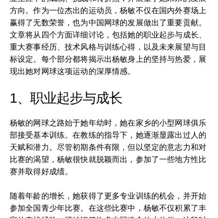
方向。作为一位杰出的运动员，杨敏不仅在国内外赛场上
赢得了无数荣誉，也为中国网球的发展做出了重要贡献。
文章将从四个方面详细讨论，包括她的职业起步与成长、
重大赛事经历、技术风格与训练心得，以及未来展望与目
标设定。每个部分都将揭示出杨敏身上的坚持与热爱，展
现出她对网球这项运动的深厚情感。
1、职业起步与成长
杨敏的网球之路始于她年幼时，她在家乡的小型网球俱乐
部接受基本训练。在教练的指导下，她逐渐显露出过人的
天赋和潜力。尽管初期条件有限，但以坚定的意志力和对
比赛的渴望，杨敏很快就脱颖而出，参加了一些地方性比
赛并取得好成绩。
随着年龄的增长，她获得了更多专业训练的机会，并开始
参加全国青少年比赛。在这些比赛中，杨敏不仅积累了丰